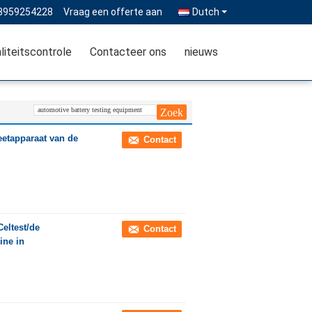
3959254228
Vraag een offerte aan
Dutch
liteitscontrole
Contacteer ons
nieuws
eetapparaat van de
Contact
Celtest/de
Contact
ine in