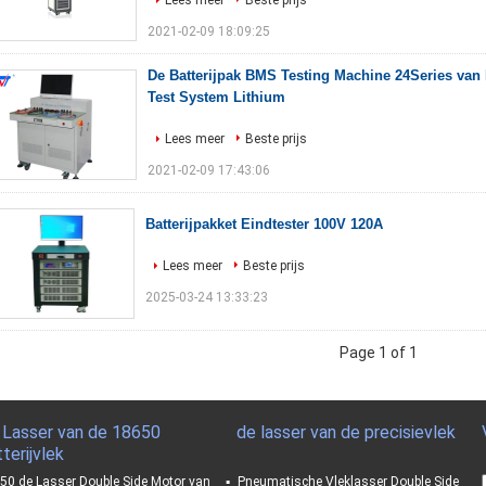
Lees meer
Beste prijs
2021-02-09 18:09:25
De Batterijpak BMS Testing Machine 24Series van
Test System Lithium
Lees meer
Beste prijs
2021-02-09 17:43:06
Batterijpakket Eindtester 100V 120A
Lees meer
Beste prijs
2025-03-24 13:33:23
Page 1 of 1
 Lasser van de 18650
de lasser van de precisievlek
terijvlek
50 de Lasser Double Side Motor van
Pneumatische Vleklasser Double Side