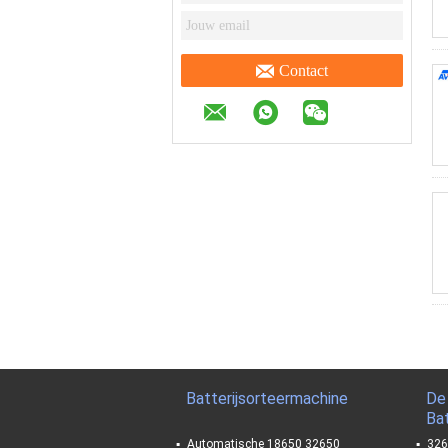
Contact
Batterijsorteermachine
De
Bat
Automatische 18650 32650
326