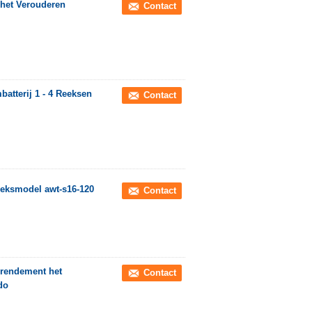
 het Verouderen
Contact
atterij 1 - 4 Reeksen
Contact
eeksmodel awt-s16-120
Contact
 rendement het
Contact
do