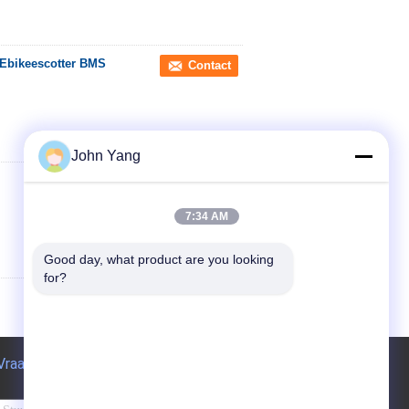
 Ebikeescotter BMS
Contact
John Yang
Contact
7:34 AM
Good day, what product are you looking 
for?
Vraag een offerte aan