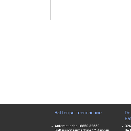
Batterijsorteermachine
De
Bat
Automatische 18650 32650
326
Batterijsorteermachine 12 Rangen
de 