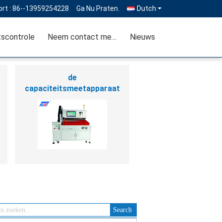
rt :
86--13959254228
Ga Nu Praten.
Dutch
tscontrole
Neem contact met ons op
Nieuws
de
capaciteitsmeetapparaat
van de lithiumbatterij