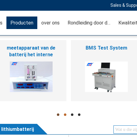
Sales & Suppo
is
Producten
over ons
Rondleiding door de fabriek
Kwalitei
meetapparaat van de
BMS Test System
batterij het interne
weerstand
hd
hd
hd
hd
lithiumbatterij