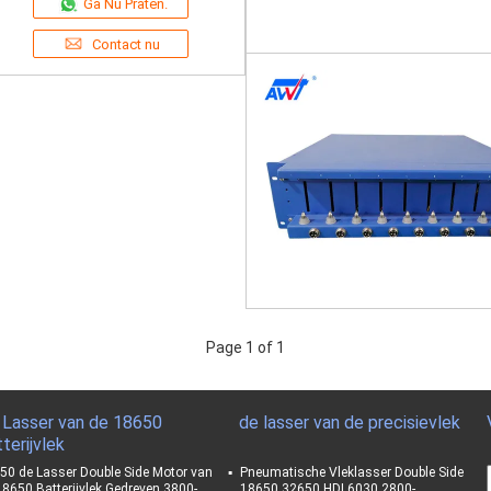
Ga Nu Praten.
Contact nu
Page 1 of 1
 Lasser van de 18650
de lasser van de precisievlek
terijvlek
50 de Lasser Double Side Motor van
Pneumatische Vleklasser Double Side
18650 Batterijvlek Gedreven 3800-
18650 32650 HDL6030 2800-