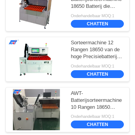
18650 Batterij die
Sorteermachine 10
Onderhandelbaar MOQ:1
sorteren rangen
CHATTEN
Sorteermachine 12
Rangen 18650 van de
hoge Precisiebatterij
Batterij die
Onderhandelbaar MOQ:1
Sorteermachine
CHATTEN
sorteren
AWT-
Batterijsorteermachine
10 Rangen 18650
Isolatiedocument
Onderhandelbaar MOQ:1
Plakkende Machine
CHATTEN