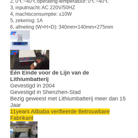
2, 0℃~40℃operating-temperatuur: 0℃~40℃
3, inputmacht: AC 220V/50HZ
4, machtsconsumptie: ≤10W
5, zekering: 1A
6, afmeting (W×H×D): 340mm×140mm×275mm
Één Einde voor de Lijn van de
Lithiumbatterij
Gevestigd in 2004
Gevestigd in Shenzhen-Stad
Bezig geweest met Lithiumbatterij meer dan 15
Jaar
11years Alibaba verifieerde Betrouwbare
Fabrikant