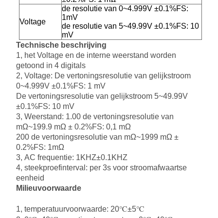
de resolutie van 0~4.999V ±
0.1%FS:
1mV
Voltage
de resolutie van 5~49.99V ±0.1%FS: 10
mV
Technische beschrijving
1, het Voltage en de interne weerstand worden
getoond in 4 digitals
2, Voltage: De vertoningsresolutie van gelijkstroom
0~4.999V ±0.1%FS: 1 mV
De vertoningsresolutie van gelijkstroom 5~49.99V
±0.1%FS: 10 mV
3, Weerstand: 1.00 de vertoningsresolutie van
mΩ~199.9 mΩ ± 0.2%FS: 0,1 mΩ
200 de vertoningsresolutie van mΩ~1999 mΩ ±
0.2%FS: 1mΩ
3, AC frequentie: 1KHZ±0.1KHZ
4, steekproefinterval: per 3s voor stroomafwaartse
eenheid
Milieuvoorwaarde
1, temperatuurvoorwaarde: 20℃±5℃