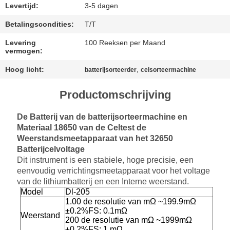
Levertijd:
3-5 dagen
SITEMAP
Betalingscondities:
T/T
Levering
100 Reeksen per Maand
PRIVACY
vermogen:
POLICY
Hoog licht:
,
batterijsorteerder
celsorteermachine
Productomschrijving
De Batterij van de batterijsorteermachine en
Materiaal 18650 van de Celtest de
Weerstandsmeetapparaat van het 32650
Batterijcelvoltage
Dit instrument is een stabiele, hoge precisie, een
eenvoudig verrichtingsmeetapparaat voor het voltage
van de lithiumbatterij en een Interne weerstand.
Model
Dl-205
1.00 de resolutie van mΩ ~199.9mΩ
±0.2%FS: 0.1mΩ
Weerstand
200 de resolutie van mΩ ~1999mΩ
±0.2%FS: 1 mΩ