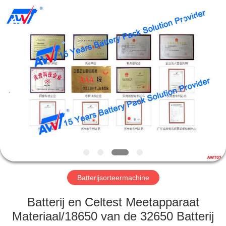
2026
Supo
(Xiamen)
Intelligent
Equipment
Co.,Ltd.
All
Rights
THUIS
Reserved.
PRODUCTEN
OVER
ONS
RONDLEIDING
DOOR
Batterijsorteermachine
DE
Batterij en Celtest Meetapparaat
FABRIEK
Materiaal/18650 van de 32650 Batterij