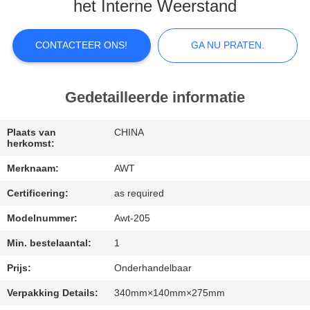
het Interne Weerstand
KWALITEITSCONTROLE
CONTACTEER ONS!
GA NU PRATEN.
NEEM
CONTACT
Gedetailleerde informatie
MET
Plaats van
CHINA
ONS
herkomst:
OP
Merknaam:
AWT
Certificering:
as required
NIEUWS
Modelnummer:
Awt-205
Min. bestelaantal:
1
GA
NU
Prijs:
Onderhandelbaar
PRATEN.
Verpakking Details:
340mm×140mm×275mm