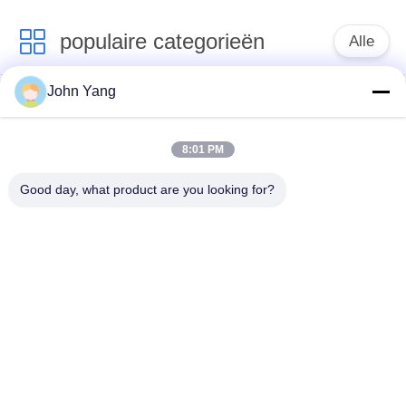
populaire categorieën
Alle
John Yang
de vleklasser van de
De Lasser van de
lithiumbatterij
18650 Batterijvlek
8:01 PM
de lasser van de
batterij en
Good day, what product are you looking for?
precisievlek
celtestmateriaal
meetapparaat van de
Batterijsorteermachine
batterij het interne
weerstand
de
BMS Test System
capaciteitsmeetapparaat
van de lithiumbatterij