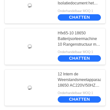
Isolatiedocument het
Plakken en
Onderhandelbaar MOQ:1
Sorteermachine
CHATTEN
Hfx65-10 18650
Batterijsorteermachine
10 Rangenstructuur met
Volledige Alarmfunctie
Onderhandelbaar MOQ:1
CHATTEN
12 Intern de
Weerstandsmeetapparaat
18650 AC220V/50HZ
1KW van de
Onderhandelbaar MOQ:1
rangenbatterij
CHATTEN