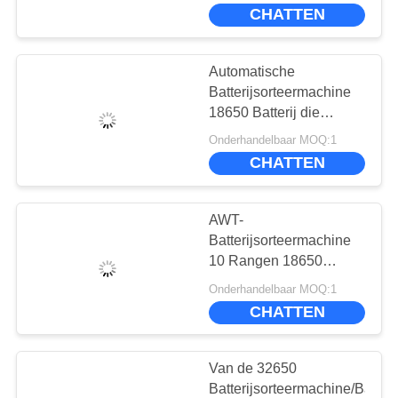
CONTACTEER
Sorteermachine sorteren
CHATTEN
ONS
Automatische
NIEUWS
Batterijsorteermachine
18650 Batterij die
Sorteermachine 10
GA
Onderhandelbaar MOQ:1
sorteren rangen
CHATTEN
NU
PRATEN.
AWT-
Batterijsorteermachine
SITEMAP
10 Rangen 18650
Isolatiedocument
Onderhandelbaar MOQ:1
Plakkende Machine
PRIVACY
CHATTEN
POLICY
Van de 32650
Batterijsorteermachine/Batteri