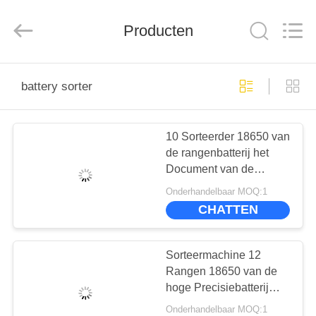
2026
Supo
(Xiamen)
Intelligent
Producten
Equipment
Co.,Ltd.
All
Rights
THUIS
Reserved.
battery sorter
PRODUCTEN
10 Sorteerder 18650 van
de rangenbatterij het
OVER
Document van de
ONS
Batterijcelisolatie het
Onderhandelbaar MOQ:1
Plakken en
CHATTEN
Sorteermachine
FABRIEKSREIS
Sorteermachine 12
KWALITEITSCONTROLE
Rangen 18650 van de
hoge Precisiebatterij
Batterij die
Onderhandelbaar MOQ:1