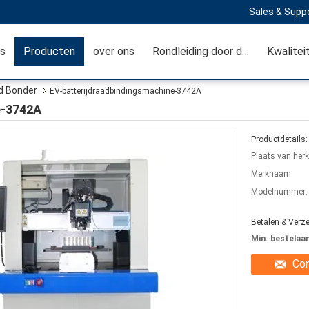
Sales & Suppo
is
Producten
over ons
Rondleiding door de fabriek
Kwalitei
d Bonder
EV-batterijdraadbindingsmachine-3742A
e-3742A
Productdetails:
Plaats van her
Merknaam:
Modelnummer:
Betalen & Verz
Min. bestelaan
Co