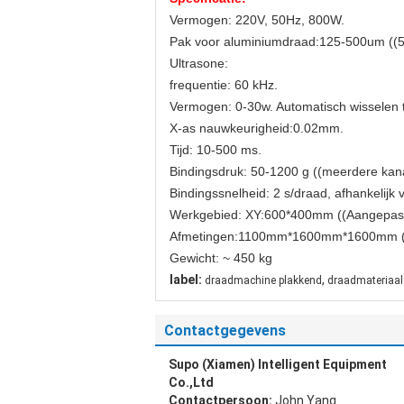
Vermogen: 220V, 50Hz, 800W.
Pak voor aluminiumdraad:125-500um ((5
Ultrasone:
frequentie: 60 kHz.
Vermogen: 0-30w. Automatisch wisselen 
X-as nauwkeurigheid:0.02mm.
Tijd: 10-500 ms.
Bindingsdruk: 50-1200 g ((meerdere kan
Bindingssnelheid: 2 s/draad, afhankelijk 
Werkgebied: XY:600*400mm ((Aangepast
Afmetingen:1100mm*1600mm*1600mm (
Gewicht: ~ 450 kg
label:
,
draadmachine plakkend
draadmateriaal
Contactgegevens
Supo (Xiamen) Intelligent Equipment
Co.,Ltd
Contactpersoon:
John Yang