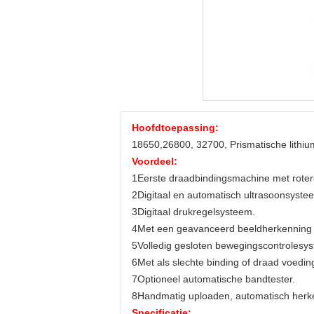
Hoofdtoepassing:
18650,26800, 32700, Prismatische lithium
Voordeel:
1Eerste draadbindingsmachine met roter
2Digitaal en automatisch ultrasoonsystee
3Digitaal drukregelsysteem.
4Met een geavanceerd beeldherkenning
5Volledig gesloten bewegingscontrolesy
6Met als slechte binding of draad voedings
7Optioneel automatische bandtester.
8Handmatig uploaden, automatisch herk
Specificatie: