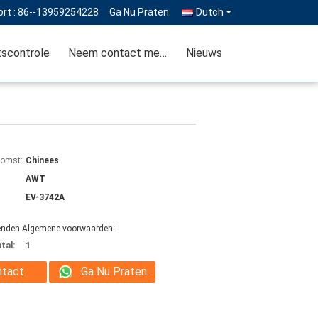
rt :
86--13959254228
Ga Nu Praten.
Dutch
tscontrole
Neem contact met ons op
Nieuws
komst:
Chinees
AWT
EV-3742A
enden Algemene voorwaarden:
tal:
1
ntact
Ga Nu Praten.