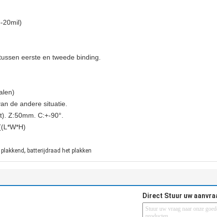
-20mil)
tussen eerste en tweede binding.
alen)
van de andere situatie.
). Z:50mm. C:+-90°.
(L*W*H)
,
 plakkend
batterijdraad het plakken
Direct Stuur uw aanvra