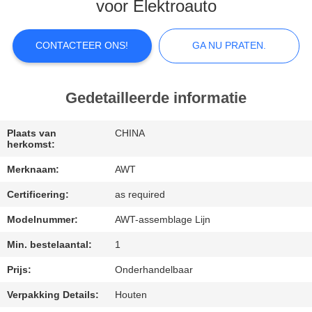
voor Elektroauto
KWALITEITSCONTROLE
CONTACTEER ONS!
GA NU PRATEN.
NEEM
CONTACT
Gedetailleerde informatie
MET
Plaats van
CHINA
ONS
herkomst:
OP
Merknaam:
AWT
Certificering:
as required
NIEUWS
Modelnummer:
AWT-assemblage Lijn
Min. bestelaantal:
1
GA
NU
Prijs:
Onderhandelbaar
PRATEN.
Verpakking Details:
Houten