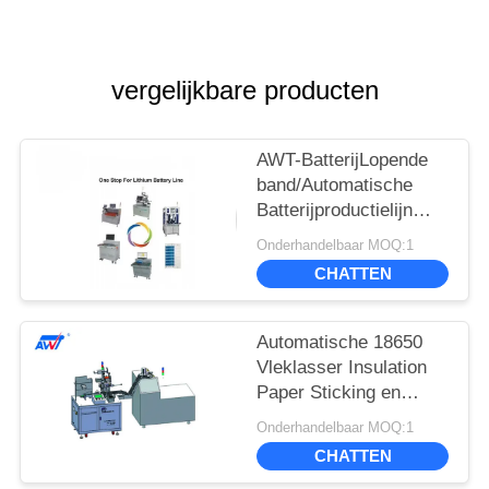
vergelijkbare producten
AWT-BatterijLopende
band/Automatische
Batterijproductielijn
voor Elektroauto
Onderhandelbaar MOQ:1
CHATTEN
Automatische 18650
Vleklasser Insulation
Paper Sticking en
Vleklassen MT-20
Onderhandelbaar MOQ:1
32650
CHATTEN