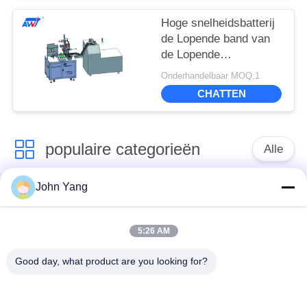
Hoge snelheidsbatterij
de Lopende band van
de Lopende
band/18650 Macht
Onderhandelbaar MOQ:1
Bank
CHATTEN
populaire categorieën
Alle
John Yang
de vleklasser van de
De Lasser van de
lithiumbatterij
18650 Batterijvlek
5:26 AM
de lasser van de
batterij en
Good day, what product are you looking for?
precisievlek
celtestmateriaal