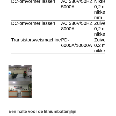
DC-omvormer lassen
AC 380V/50HZ
Nikkellege
5000A
0,2 mm P
nikkel 0,1
mm
DC-omvormer lassen
AC 380V/50HZ
Zuiver nik
8000A
0,2 mm, sl
nikkel 0,
Transistorsweismachine
PD-
Zuiver nik
6000A/10000A
0,2 mm, sl
nikkel 0,
Een halte voor de lithiumbatterijlijn