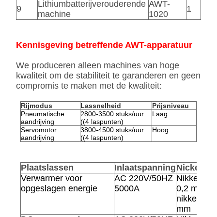
Lithiumbatterijverouderende
AWT-
9
1
machine
1020
Kennisgeving betreffende AWT-apparatuur
We produceren alleen machines van hoge
kwaliteit om de stabiliteit te garanderen en geen
compromis te maken met de kwaliteit:
Rijmodus
Lassnelheid
Prijsniveau
Pneumatische
2800-3500 stuks/uur
Laag
aandrijving
((4 laspunten)
Servomotor
3800-4500 stuks/uur
Hoog
aandrijving
((4 laspunten)
Plaatslassen
Inlaatspanning
Nickeldik
Verwarmer voor
AC 220V/50HZ
Nikkellege
opgeslagen energie
5000A
0,2 mm P
nikkel 0,1
mm