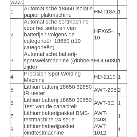
waar.
Automatische 18650 isolatie
1
HMT18A
1
papier plakmachine
Automatische sortmachine
voor het sorteren van
HFX65-
2
batterijen volgens de
1
10
categorieën 18650 ((10
categorieën)
Automatische batterij-
3
spotsweismachine ((dubbele
HDL6030
1
zijde)
Precision Spot Welding
4
HD-2119
1
Machine
Lithiumbatterij 18650 32650
5
AWT-205
2
IR-tester
Lithiumbatterij 18650 32650
6
AWT-8C
1
Test van de capaciteit
Lithiumbatterijpakket BMS-
AWT-
7
1
testmachine 24 serie
2408
Lithiumbatterijpakket
AWT-
8
1
eindtestmachine
1012