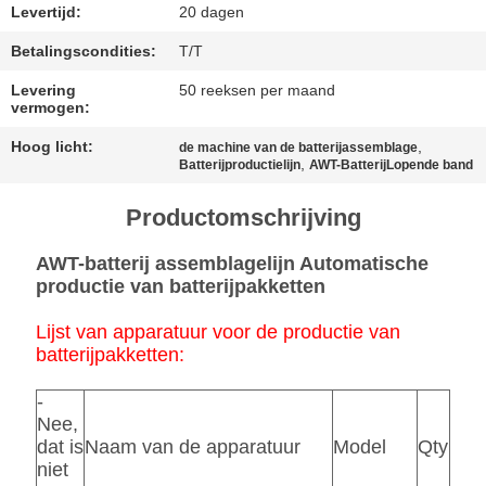
Levertijd:
20 dagen
SITEMAP
Betalingscondities:
T/T
Levering
50 reeksen per maand
PRIVACY
vermogen:
POLICY
Hoog licht:
,
de machine van de batterijassemblage
,
Batterijproductielijn
AWT-BatterijLopende band
Productomschrijving
AWT-batterij assemblagelijn Automatische
productie van batterijpakketten
Lijst van apparatuur voor de productie van
batterijpakketten:
-
Nee,
dat is
Naam van de apparatuur
Model
Qty
niet