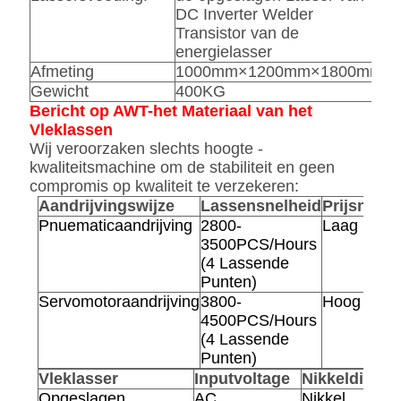
DC Inverter Welder
Transistor van de
energielasser
Afmeting
1000mm×1200mm×1800mm
Gewicht
400KG
Bericht op AWT-het Materiaal van het
Vleklassen
Wij veroorzaken slechts hoogte -
kwaliteitsmachine om de stabiliteit en geen
compromis op kwaliteit te verzekeren:
Aandrijvingswijze
Lassensnelheid
Prijsnivea
Pnuematicaandrijving
2800-
Laag
3500PCS/Hours
(4 Lassende
Punten)
Servomotoraandrijving
3800-
Hoog
4500PCS/Hours
(4 Lassende
Punten)
Vleklasser
Inputvoltage
Nikkeldikte
Opgeslagen
AC
Nikkel