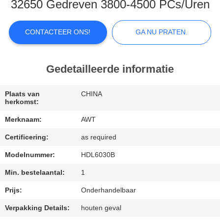
32650 Gedreven 3800-4500 PCs/Uren
KWALITEITSCONTROLE
CONTACTEER ONS!
GA NU PRATEN.
NEEM
CONTACT
Gedetailleerde informatie
MET
Plaats van
CHINA
ONS
herkomst:
OP
Merknaam:
AWT
Certificering:
as required
NIEUWS
Modelnummer:
HDL6030B
Min. bestelaantal:
1
GA
NU
Prijs:
Onderhandelbaar
PRATEN.
Verpakking Details:
houten geval