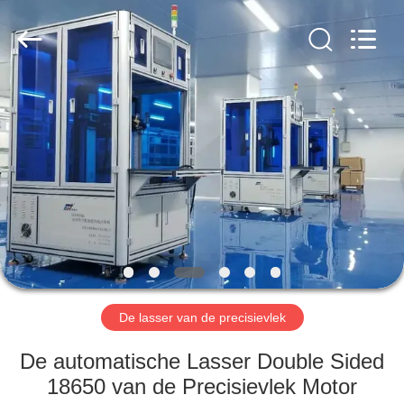
2026
Supo
(Xiamen)
Intelligent
Equipment
Co.,Ltd.
All
Rights
THUIS
Reserved.
PRODUCTEN
OVER
ONS
RONDLEIDING
DOOR
De lasser van de precisievlek
DE
De automatische Lasser Double Sided
FABRIEK
18650 van de Precisievlek Motor