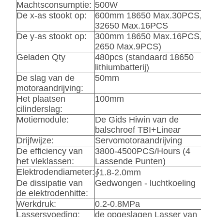
Machtsconsumptie:
500W
De x-as stookt op:
600mm 18650 Max.30PCS,
32650 Max.16PCS
De y-as stookt op:
300mm 18650 Max.16PCS,
2650 Max.9PCS)
Geladen Qty
480pcs (standaard 18650
lithiumbatterij)
De slag van de
50mm
motoraandrijving:
Het plaatsen
100mm
cilinderslag:
Motiemodule:
De Gids Hiwin van de
balschroef TBI+Linear
Drijfwijze:
Servomotoraandrijving
De efficiency van
3800-4500PCS/Hours (4
het vleklassen:
Lassende Punten)
Elektrodendiameter:
∮1.8-2.0mm
De dissipatie van
Gedwongen - luchtkoeling
de elektrodenhitte:
Werkdruk:
0.2-0.8MPa
Lassersvoeding:
de opgeslagen Lasser van