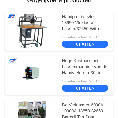
Handprecisievlek
18650 Vleklasser
Lasser/32650 With
Touch Screen
Onderhandelbaar MOQ:1
CHATTEN
Hoge Kostbare het
Lassenmachine van de
Handvlek, mp-30 de
Vleklasser van 5000A
Onderhandelbaar MOQ:1
220v
CHATTEN
De Vleklasser 6000A
10000A 18650 32650
Batterij Tab Spot