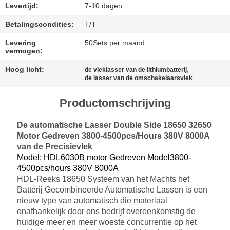
Levertijd:
7-10 dagen
SITEMAP
Betalingscondities:
T/T
Levering
50Sets per maand
PRIVACY
vermogen:
POLICY
Hoog licht:
,
de vleklasser van de lithiumbatterij
de lasser van de omschakelaarsvlek
Productomschrijving
De automatische Lasser Double Side 18650 32650
Motor Gedreven 3800-4500pcs/Hours 380V 8000A
van de Precisievlek
Model: HDL6030B motor Gedreven Model3800-
4500pcs/hours 380V 8000A
HDL-Reeks 18650 Systeem van het Machts het
Batterij Gecombineerde Automatische Lassen is een
nieuw type van automatisch die materiaal
onafhankelijk door ons bedrijf overeenkomstig de
huidige meer en meer woeste concurrentie op het