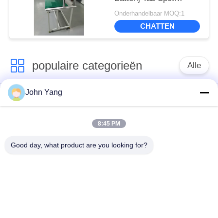
Welder van de
Onderhandelbaar MOQ:1
transistorprecisie
CHATTEN
populaire categorieën
Alle
John Yang
de vleklasser van de
De Lasser van de
lithiumbatterij
18650 Batterijvlek
8:45 PM
de lasser van de
batterij en
Good day, what product are you looking for?
precisievlek
celtestmateriaal
meetapparaat van de
Batterijsorteermachine
batterij het interne
weerstand