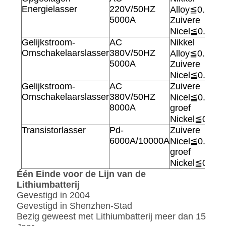
Energielasser
220V/50HZ
Alloy≦0.2mm
5000A
Zuivere
Nicel≦0.15m
Gelijkstroom-
AC
Nikkel
Omschakelaarslasser
380V/50HZ
Alloy≦0.2mm
5000A
Zuivere
Nicel≦0.15m
Gelijkstroom-
AC
Zuivere
Omschakelaarslasser
380V/50HZ
Nicel≦0.2mm
8000A
groef
Nickel≦0.4m
Transistorlasser
Pd-
Zuivere
6000A/10000A
Nicel≦0.2mm
groef
Nickel≦0.4m
Één Einde voor de Lijn van de
Lithiumbatterij
Gevestigd in 2004
Gevestigd in Shenzhen-Stad
Bezig geweest met Lithiumbatterij meer dan 15