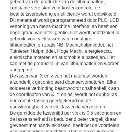
gebied van de productie van de lithiumbatterij,
constante vereisten voor kostencontrole, de
kwaliteitsverbetering en efficiency wordt ontwikkeld.
Dit materiaal wordt geprogrammeerd door PLC, LCD
vertoning van mens-machine interface, en heeft een
hoge graad van intelligentie. Het wordt hoofdzakelijk
gebruikt voor vleklassen van modulaire
lithiumbatterijen zoals NB, Machtshulpmiddel, het
Tuinieren Hulpmiddel, Hoge Macht, energieaccu,
elektrische motoren en automobiele batterijen. Het
kan met de productielijn van lithiumbatterijen worden
aangepast.
De assen van X en y-van het materiaal worden
afzonderlijk gecontroleerd door servomotoren. Elke
soldeerselverbinding beantwoordt onafhankelijk aan
de coördinaten van X, Y en as. Wordt het dubbel-as
horizontale lassen goedgekeurd om de
nauwkeurigheid van vleklassen te verzekeren.
De gemiddelde lassentijd per vlek is 0,5 seconden en
de lassensnelheid is beduidend beter vergelijkbaar
geweest met handvleklassen, heeft het de voordelen
van eenvoudige verrichting, stabiel en nauwkeurig