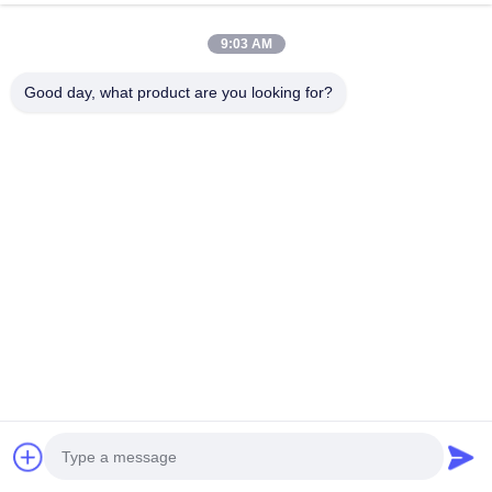
lithiumbatterij
18650 Batterijvlek
9:03 AM
de lasser van de
batterij en
Good day, what product are you looking for?
precisievlek
celtestmateriaal
meetapparaat van de
Batterijsorteermachine
batterij het interne
weerstand
de
BMS Test System
capaciteitsmeetapparaat
van de lithiumbatterij
Teken in