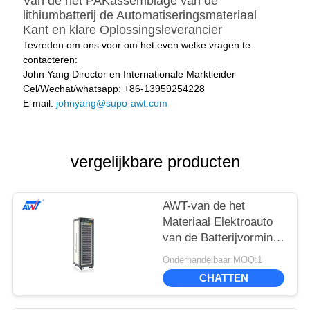
Van de het PAKassemblage van de
lithiumbatterij de Automatiseringsmateriaal
Kant en klare Oplossingsleverancier
Tevreden om ons voor om het even welke vragen te
contacteren:
John Yang Director en Internationale Marktleider
Cel/Wechat/whatsapp: +86-13959254228
E-mail:
johnyang@supo-awt.com
vergelijkbare producten
AWT-van de het
Materiaal Elektroauto
van de Batterijvorming
van het het
Onderhandelbaar MOQ:1
Voertuiglaboratorium
CHATTEN
van de het Niveaubbs
Batterij het