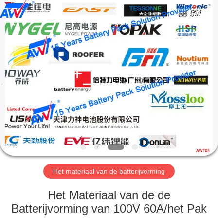
2026
Supo
(Xiamen)
Intelligent
Equipment
Co.,Ltd.
All
Rights
THUIS
Reserved.
PRODUCTEN
OVER
ONS
RONDLEIDING
DOOR
Het materiaal van de batterijvorming
DE
Het Materiaal van de de
FABRIEK
Batterijvorming van 100V 60A/het Pak