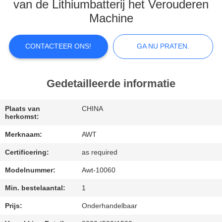
van de Lithiumbatterij het Verouderen
Machine
KWALITEITSCONTROLE
CONTACTEER ONS!
GA NU PRATEN.
NEEM
CONTACT
MET
Gedetailleerde informatie
ONS
Plaats van
CHINA
OP
herkomst:
Merknaam:
AWT
NIEUWS
Certificering:
as required
Modelnummer:
Awt-10060
GA
Min. bestelaantal:
1
NU
Prijs:
Onderhandelbaar
PRATEN.