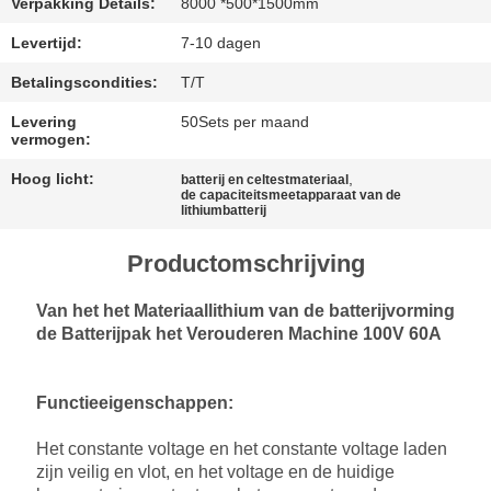
Verpakking Details:
8000 *500*1500mm
SITEMAP
Levertijd:
7-10 dagen
Betalingscondities:
T/T
PRIVACY
Levering
50Sets per maand
vermogen:
POLICY
Hoog licht:
,
batterij en celtestmateriaal
de capaciteitsmeetapparaat van de
lithiumbatterij
Productomschrijving
Van het het Materiaallithium van de batterijvorming
de Batterijpak het Verouderen Machine 100V 60A
Functieeigenschappen:
Het constante voltage en het constante voltage laden
zijn veilig en vlot, en het voltage en de huidige