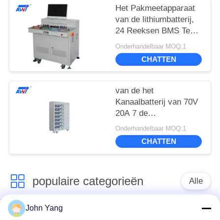
Saldosysteem
Het Pakmeetapparaat
van de lithiumbatterij,
24 Reeksen BMS Test
System awt-2408
Onderhandelbaar MOQ:1
CHATTEN
van de het
Kanaalbatterij van 70V
20A 7 de
Vormingsmateriaal/het
Onderhandelbaar MOQ:1
Pak van de
CHATTEN
Lithiumbatterij het
Verouderen Machine
populaire categorieën
Alle
John Yang
de vleklasser van de
De Lasser van de