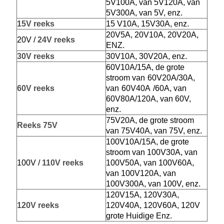
5V100A, van 5V120A, van
5V300A, van 5V, enz.
15V reeks
15 V10A, 15V30A, enz.
20V5A, 20V10A, 20V20A,
20V /
24V reeks
ENZ.
30V reeks
30V10A, 30V20A, enz.
60V10A/15A, de grote
stroom
van
60V20A/30A,
60V reeks
van
60V40A
/60A, van
60V80A/120A, van 60V,
enz.
75V20A, de grote stroom
Reeks 75V
van 75V40A, van 75V, enz.
100V10A/15A, de grote
stroom van 100V30A, van
100V /
110V reeks
100V50A, van 100V60A,
van 100V120A, van
100V300A, van 100V, enz.
120V15A, 120V30A,
120V
reeks
120V40A, 120V60A, 120V
grote Huidige Enz.