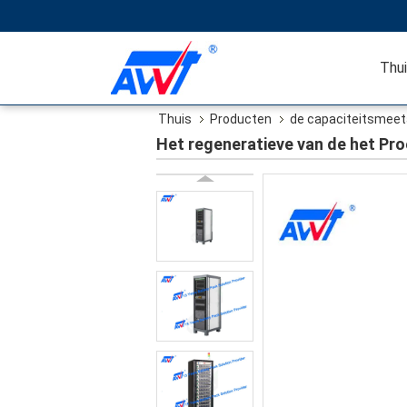
Thu
Thuis
Producten
de capaciteitsmeeta
Materiaal van de de Lossingstest
Het regeneratieve van de het Pr