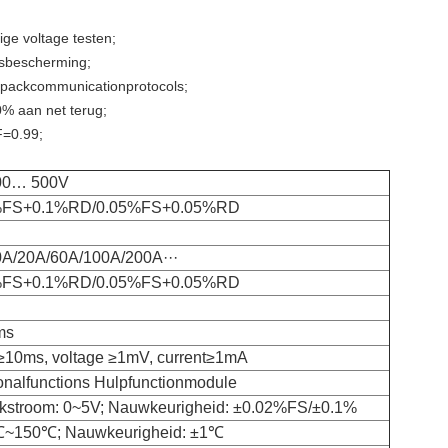
ige voltage testen;
nsbescherming;
 packcommunicationprotocols;
0% aan net terug;
F=0.99;
00… 500V
%FS+0.1%RD/0.05%FS+0.05%RD
0A/20A/60A/100A/200A···
%FS+0.1%RD/0.05%FS+0.05%RD
ms
 ≥10ms, voltage ≥1mV, current≥1mA
onalfunctions Hulpfunctionmodule
jkstroom: 0~5V; Nauwkeurigheid: ±0.02%FS/±0.1%
℃~150℃; Nauwkeurigheid: ±1℃