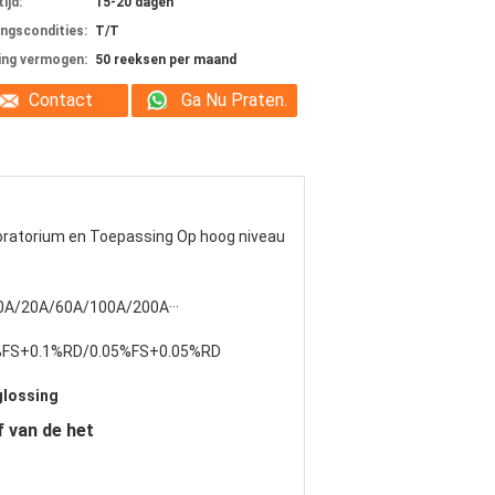
ijd:
15-20 dagen
ingscondities:
T/T
ing vermogen:
50 reeksen per maand
Contact
Ga Nu Praten.
ratorium en Toepassing Op hoog niveau
10A/20A/60A/100A/200A···
%FS+0.1%RD/0.05%FS+0.05%RD
glossing
f van de het