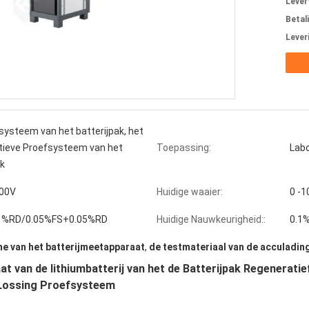
Levert
Betal
Lever
systeem van het batterijpak, het
tieve Proefsysteem van het
Toepassing:
Labo
ak
00V
Huidige waaier:
0 -
1%RD/0.05%FS+0.05%RD
Huidige Nauwkeurigheid::
0.1
e van het batterijmeetapparaat
,
de testmateriaal van de acculadin
 van de lithiumbatterij van het de Batterijpak Regeneratie
Lossing Proefsysteem