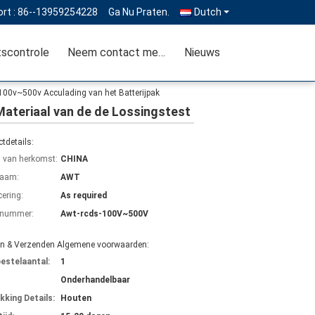
rt :
86--13959254228
Ga Nu Praten.
Dutch
tscontrole
Neem contact met ons op
Nieuws
100v~500v Acculading van het Batterijpak
Materiaal van de de Lossingstest
tdetails:
s van herkomst:
CHINA
aam:
AWT
cering:
As required
lnummer:
Awt-rcds-100V~500V
en & Verzenden Algemene voorwaarden:
bestelaantal:
1
Onderhandelbaar
kking Details:
Houten