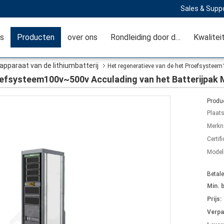
Sales & Suppo
is
Producten
over ons
Rondleiding door de fabriek
Kwalitei
pparaat van de lithiumbatterij
Het regeneratieve van de het Proefsysteem
oefsysteem100v~500v Acculading van het Batterijpak 
Produc
Plaat
Merkn
Certifi
Mode
Betal
Min. 
Prijs:
Verpa