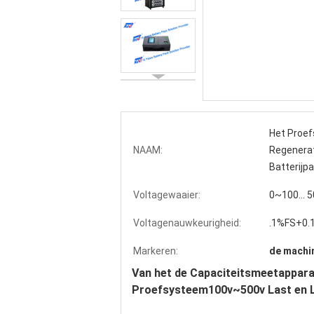
Het Proef
NAAM:
Regenera
Batterijp
Voltagewaaier:
0~100… 5
Voltagenauwkeurigheid:
.1%FS+0.
Markeren:
de machin
Van het de Capaciteitsmeetapparaat
Proefsysteem100v~500v Last en 