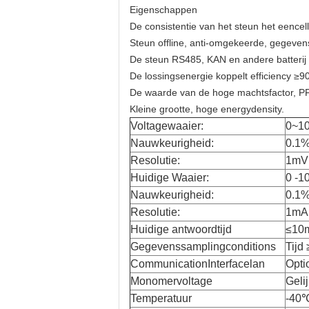
Eigenschappen
De consistentie van het steun het eencell
Steun offline, anti-omgekeerde, gegeve
De steun RS485, KAN en andere batterij
De lossingsenergie koppelt efficiency ≥9
De waarde van de hoge machtsfactor, P
Kleine grootte, hoge energydensity.
Voltagewaaier:
0~1
Nauwkeurigheid:
0.1
Resolutie:
1mV
Huidige Waaier:
0 -1
Nauwkeurigheid:
0.1
Resolutie:
1mA
Huidige antwoordtijd
≤10
Gegevenssamplingconditions
Tijd
CommunicationInterfacelan
Opti
Monomervoltage
Geli
Temperatuur
-40