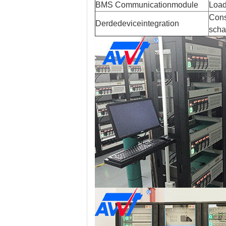
BMS Communicationmodule
Load
Cons
Derdedeviceintegration
scha