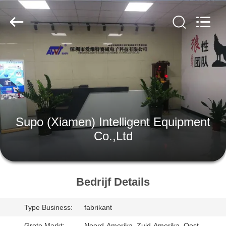
2026
Supo
(Xiamen)
Intelligent
Equipment
Co.,Ltd.
All
Rights
THUIS
Reserved.
PRODUCTEN
OVER
Supo (Xiamen) Intelligent Equipment
ONS
Co.,Ltd
RONDLEIDING
DOOR
Bedrijf Details
DE
Type Business:
fabrikant
FABRIEK
Grote Markt:
Noord-Amerika, Zuid-Amerika, Oost-