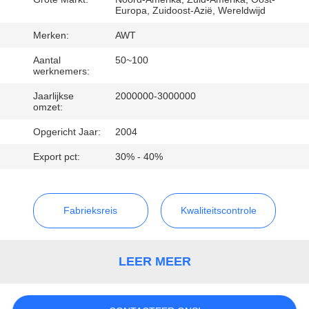
Europa, Zuidoost-Azië, Wereldwijd
KWALITEITSCONTROLE
Merken:
AWT
Aantal
50~100
NEEM
werknemers:
CONTACT
Jaarlijkse
2000000-3000000
omzet:
MET
Opgericht Jaar:
2004
ONS
Export pct:
30% - 40%
OP
NIEUWS
Fabrieksreis
Kwaliteitscontrole
GA
LEER MEER
NU
PRATEN.