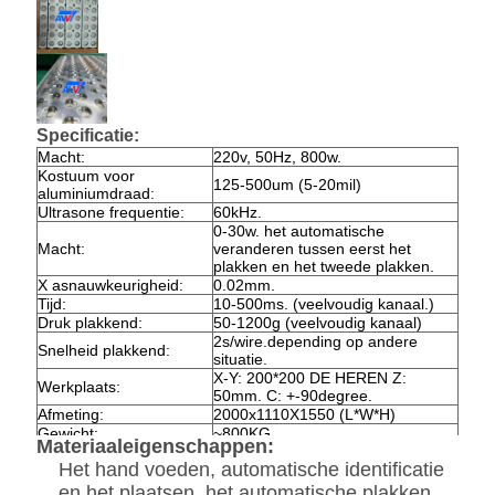
Specificatie:
Macht:
220v, 50Hz, 800w.
Kostuum voor
125-500um (5-20mil)
aluminiumdraad:
Ultrasone frequentie:
60kHz.
0-30w. het automatische
Macht:
veranderen tussen eerst het
plakken en het tweede plakken.
X asnauwkeurigheid:
0.02mm.
Tijd:
10-500ms. (veelvoudig kanaal.)
Druk plakkend:
50-1200g (veelvoudig kanaal)
2s/wire.depending op andere
Snelheid plakkend:
situatie.
X-Y: 200*200 DE HEREN Z:
Werkplaats:
50mm. C: +-90degree.
Afmeting:
2000x1110X1550 (L*W*H)
Gewicht:
~800KG
Materiaaleigenschappen:
Het hand voeden, automatische identificatie
en het plaatsen, het automatische plakken,