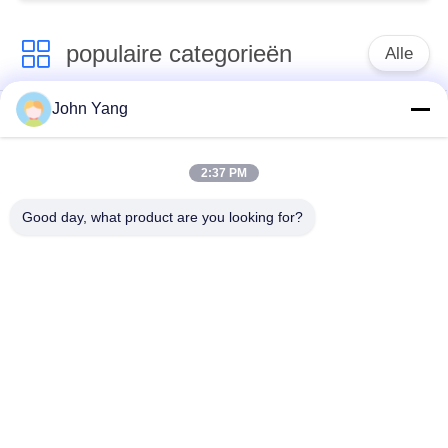
populaire categorieën
Alle
John Yang
de vleklasser van de
De Lasser van de
lithiumbatterij
18650 Batterijvlek
2:37 PM
de lasser van de
batterij en
Good day, what product are you looking for?
precisievlek
celtestmateriaal
meetapparaat van de
Batterijsorteermachine
batterij het interne
weerstand
de
BMS Test System
capaciteitsmeetapparaat
van de lithiumbatterij