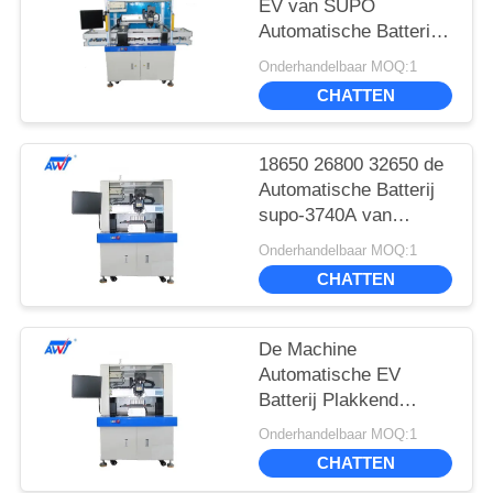
EV van SUPO
Automatische Batterij
18650 26800 32650
Onderhandelbaar MOQ:1
Model supo-3753A
CHATTEN
18650 26800 32650 de
Automatische Batterij
supo-3740A van
Draadbonder EV
Onderhandelbaar MOQ:1
CHATTEN
De Machine
Automatische EV
Batterij Plakkend
18650 van de
Onderhandelbaar MOQ:1
batterijdraad 26800
CHATTEN
32650 supo-3741