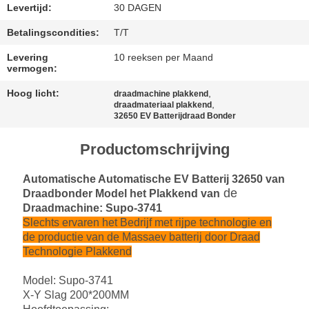
Levertijd:
30 DAGEN
SITEMAP
Betalingscondities:
T/T
Levering
10 reeksen per Maand
PRIVACY
vermogen:
POLICY
Hoog licht:
,
draadmachine plakkend
,
draadmateriaal plakkend
32650 EV Batterijdraad Bonder
Productomschrijving
Automatische Automatische EV Batterij 32650 van
de
Draad
bonder Model het Plakkend van
Draadmachine: Supo-3741
Slechts ervaren het Bedrijf met rijpe technologie en
de productie van de Massaev batterij door Draad
Technologie Plakkend
Model: Supo-3741
X-Y Slag 200*200MM