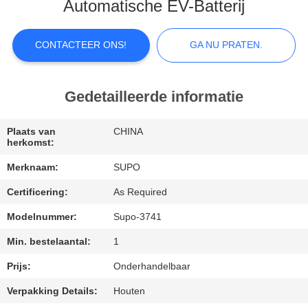
Automatische EV-Batterij
KWALITEITSCONTROLE
CONTACTEER ONS!
GA NU PRATEN.
NEEM
CONTACT
Gedetailleerde informatie
MET
Plaats van
CHINA
ONS
herkomst:
OP
Merknaam:
SUPO
Certificering:
As Required
NIEUWS
Modelnummer:
Supo-3741
Min. bestelaantal:
1
GA
NU
Prijs:
Onderhandelbaar
PRATEN.
Verpakking Details:
Houten